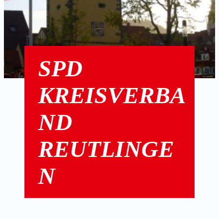
SPD
KREISVERBA
ND
REUTLINGE
N